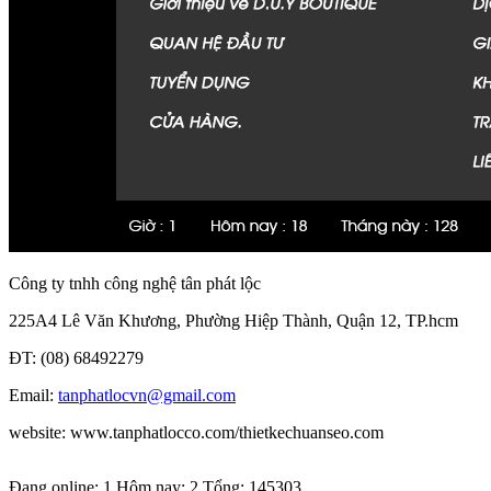
Công ty tnhh công nghệ tân phát lộc
225A4 Lê Văn Khương, Phường Hiệp Thành, Quận 12, TP.hcm
ĐT: (08) 68492279
Email:
tanphatlocvn@gmail.com
website: www.tanphatlocco.com/thietkechuanseo.com
Thiết kế website bởi webmoi.vn
Đang online: 1
Hôm nay: 2
Tổng: 145303