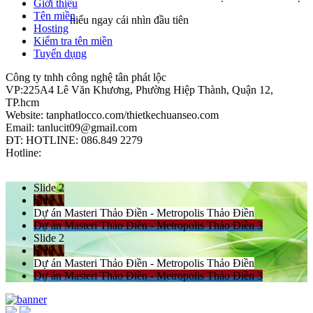
Giới thiệu
Tên miền
hiểu ngay cái nhìn đầu tiên
Hosting
Kiểm tra tên miền
Tuyển dụng
Công ty tnhh công nghệ tân phát lộc
VP:225A4 Lê Văn Khương, Phường Hiệp Thành, Quận 12,
TP.hcm
Website: tanphatlocco.com/thietkechuanseo.com
Email: tanlucit09@gmail.com
ĐT: HOTLINE: 086.849 2279
Hotline:
Thiết kế bởi webmoi.vn
Slide 2
Slide 1
Dự án Masteri Thảo Điền - Metropolis Thảo Điền
Dự án Masteri Thảo Điền - Metropolis Thảo Điền 3
Slide 2
Slide 1
Dự án Masteri Thảo Điền - Metropolis Thảo Điền
Dự án Masteri Thảo Điền - Metropolis Thảo Điền 3