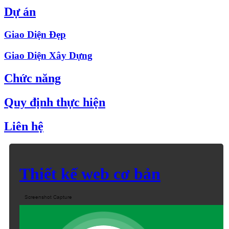
Dự án
Giao Diện Đẹp
Giao Diện Xây Dựng
Chức năng
Quy định thực hiện
Liên hệ
Thiết kế web cơ bản