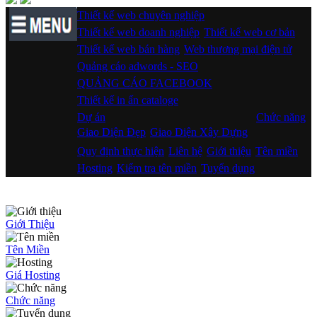
Thiết kế web chuyên nghiệp
Thiết kế web doanh nghiệp
Thiết kế web cơ bản
Thiết kế web bán hàng
Web thương mại điện tử
Quảng cáo adwords - SEO
QUẢNG CÁO FACEBOOK
Thiết kế in ấn cataloge
Dự án
Chức năng
Giao Diện Đẹp
Giao Diện Xây Dựng
Quy định thực hiện
Liên hệ
Giới thiệu
Tên miền
Hosting
Kiểm tra tên miền
Tuyển dụng
Giới Thiệu
Tên Miền
Giá Hosting
Chức năng